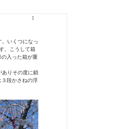
CLASS
LINKS
す。いくつになっ
す。こうして箱
形の入った箱が重
がありその度に鎖
は３段かさねの浮