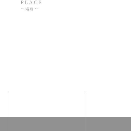
PLACE
〜
場所〜
Danville, CA
サンフランシスコのイーストベイ
に位置しております。
道
く