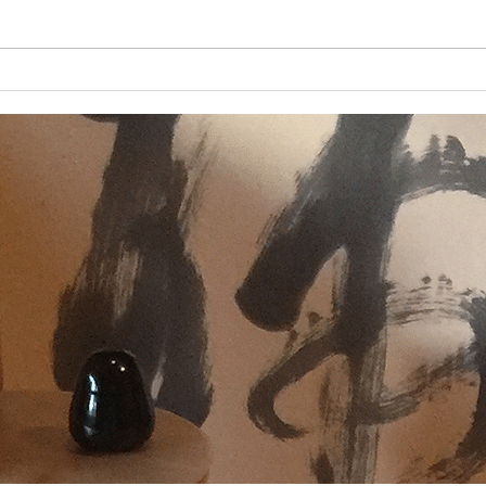
箱根ガーデンUpper House (月
加
見の間）
市
３