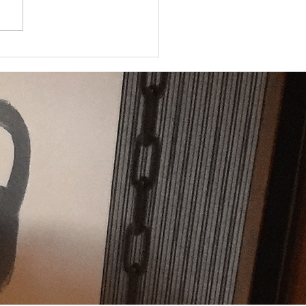
州バレホ市ー明石市姉妹都
締結記念大会 ２０２５年
月３０日