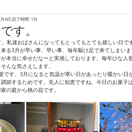
3月4日
読了時間: 1分
りです。
HOME
EVENTS
ABOUT
す。私達おばさんになってもとってもとても嬉しい日で
て来る3月が早い事、早い事、毎年駆け足で来てしまいま
事が本当に幸せだなーと実感しております。毎年ひな人
なそんな気さえします。
釜です。3月になると気温が寒い日があったり暖かい日
り調節するためです。先人に知恵ですね。今日のお菓子
が家の庭から桃の花です。