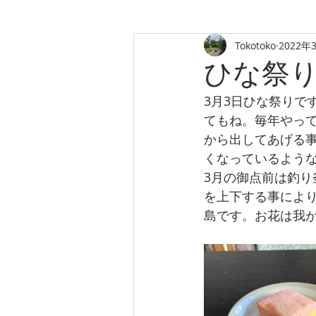
Tokotoko
2022年
TOKOTOKO'S
ひな祭
TEA HOUSE
3月3日ひな祭りで
てもね。毎年やっ
から出してあげる
くなっているよう
3月の御点前は釣り
を上下する事によ
島です。お花は我