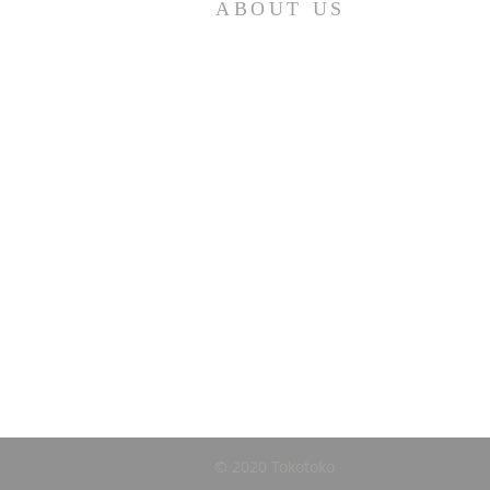
ABOUT US
Tokotoko社中
米国西海岸サンフランシスコ近郊に置いて茶
裏千家の活動をしているグループです。お近
までいらしたら、お寄りくださいませ。
© 2020 Tokotoko