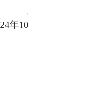
4年10
CLASS
LINKS