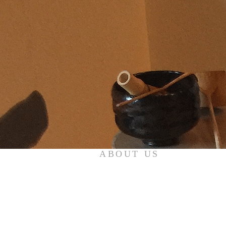
ABOUT US
Tokotoko社中