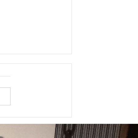
州バレホ市ー明石市姉妹都
締結記念大会 ２０２５年
月３０日