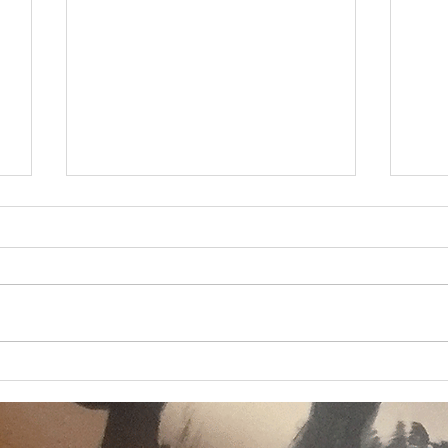
箱根ガーデンUpper House (月
加
見の間）
市
３