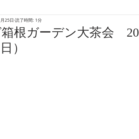
3月25日
読了時間: 1分
箱根ガーデン大茶会 202
HOME
EVENTS
ABOUT
（日）