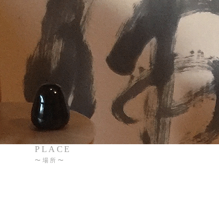
PLACE
〜
場所〜
Danville, CA
サンフランシスコのイーストベイ